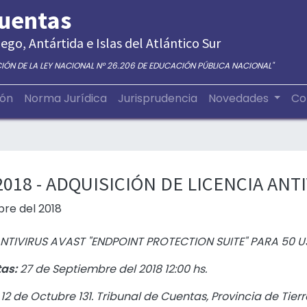
Cuentas
ego, Antártida e Islas del Atlántico Sur
CIÓN DE LA LEY NACIONAL N° 26.206 DE EDUCACIÓN PÚBLICA NACIONAL"
ión
Norma Jurídica
Jurisprudencia
Novedades
Co
018 - ADQUISICIÓN DE LICENCIA ANT
re del 2018
NTIVIRUS AVAST "ENDPOINT PROTECTION SUITE" PARA 50 U
tas:
27 de Septiembre del 2018 12:00 hs.
:
12 de Octubre 131. Tribunal de Cuentas, Provincia de Tierr